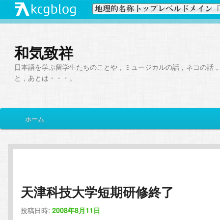
和気致祥
日本語を学ぶ留学生たちのことや，ミュージカルの話，ネコの話
と，あとは・・・。
メ
ホーム
メ
サ
イ
ン
イ
ブ
メ
ニ
ン
コ
ュ
ー
天津科技大学短期研修終了
コ
ン
投稿日時:
2008年8月11日
ン
テ