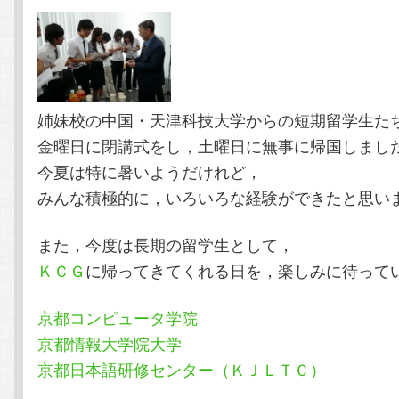
テ
ン
ン
ツ
姉妹校の中国・天津科技大学からの短期留学生た
ツ
へ
金曜日に閉講式をし，土曜日に無事に帰国しまし
へ
移
今夏は特に暑いようだけれど，
みんな積極的に，いろいろな経験ができたと思い
移
動
また，今度は長期の留学生として，
動
ＫＣＧ
に帰ってきてくれる日を，楽しみに待って
京都コンピュータ学院
京都情報大学院大学
京都日本語研修センター（ＫＪＬＴＣ）