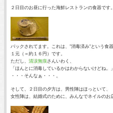
２日目のお昼に行った海鮮レストランの食器です
テ
ン
ン
ツ
ツ
へ
パックされてます。これは、”消毒済み”という食
へ
移
１元（＝約１６円）です。
ただし、
清涙無痕
さんいわく、
移
動
「ほんとに消毒しているかはわからないけどね。
動
・・・そんなぁ・・・。
そして、２日目の夕方は、男性陣はほっといて、
女性陣は、結婚式のために、みんなでネイルのお