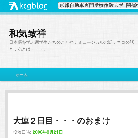
和気致祥
日本語を学ぶ留学生たちのことや，ミュージカルの話，ネコの話
と，あとは・・・。
メ
ホーム
メ
サ
イ
ン
イ
ブ
メ
ニ
ン
コ
ュ
ー
大連２日目・・・のおまけ
コ
ン
投稿日時:
2008年8月21日
ン
テ