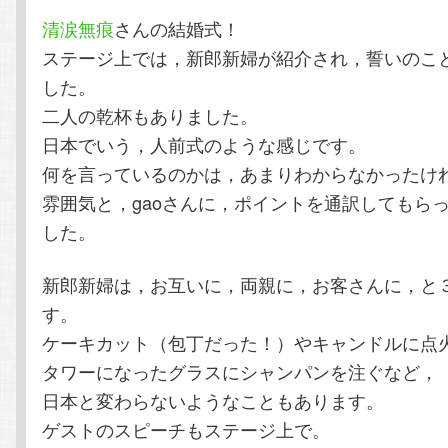
清涙無痕
さんの結婚式！
テ
ン
ステージ上では，新郎新婦が紹介され，誓いのこ
した。
ン
ツ
二人の乾杯もありました。
ツ
へ
日本でいう，人前式のような感じです。
何を言っているのかは，あまりわからなかったけ
へ
移
雰囲気と，gaoさんに，ポイントを通訳してもら
した。
移
動
新郎新婦は，お互いに，両親に，お客さんに，と
動
す。
ケーキカット（包丁だった！）やキャンドルに点
タワーになったグラスにシャンパンを注ぐなど，
日本と変わらないようなこともあります。
ゲストのスピーチもステージ上で。