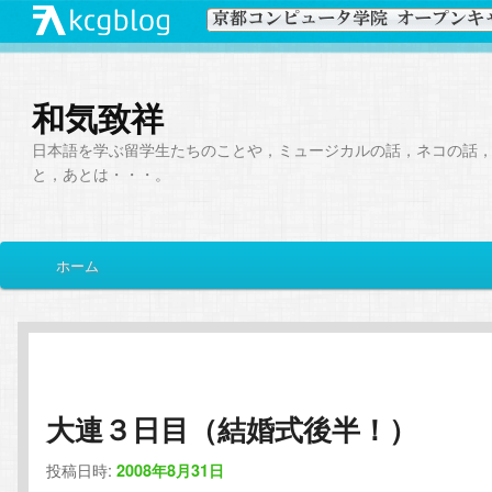
和気致祥
日本語を学ぶ留学生たちのことや，ミュージカルの話，ネコの話
と，あとは・・・。
メ
ホーム
メ
サ
イ
ン
イ
ブ
メ
ニ
ン
コ
ュ
ー
大連３日目（結婚式後半！）
コ
ン
投稿日時:
2008年8月31日
ン
テ