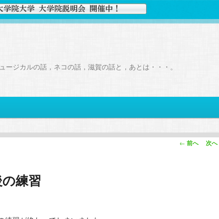
ュージカルの話，ネコの話，滋賀の話と，あとは・・・。
投
←
前へ
次へ
稿
ナ
後の練習
ビ
ゲ
ー
シ