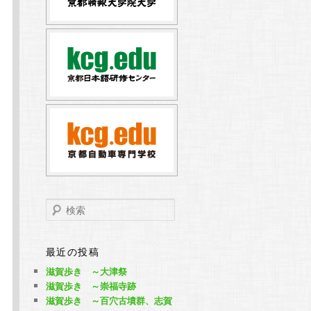
検
索
最近の投稿
滋賀歩き ～大津祭
滋賀歩き ～崇福寺跡
滋賀歩き ～百穴古墳群、志賀