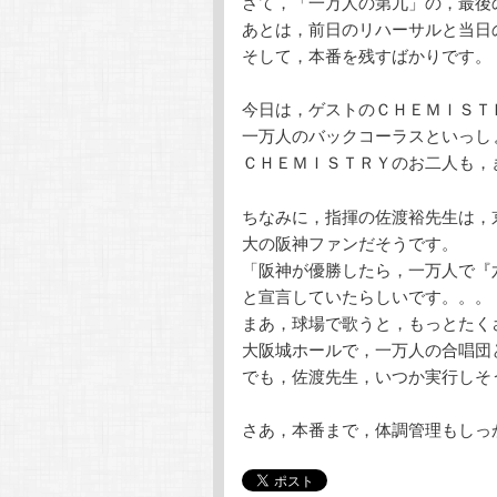
さて，「一万人の第九」の，最後
テ
ン
あとは，前日のリハーサルと当日
そして，本番を残すばかりです。
ン
ツ
今日は，ゲストのＣＨＥＭＩＳＴ
ツ
へ
一万人のバックコーラスといっし
ＣＨＥＭＩＳＴＲＹのお二人も，
へ
移
ちなみに，指揮の佐渡裕先生は，
移
動
大の阪神ファンだそうです。
「阪神が優勝したら，一万人で『
動
と宣言していたらしいです。。。
まあ，球場で歌うと，もっとたく
大阪城ホールで，一万人の合唱団
でも，佐渡先生，いつか実行しそ
さあ，本番まで，体調管理もしっ