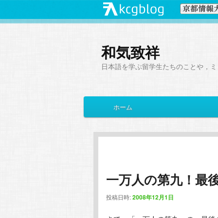
和気致祥
日本語を学ぶ留学生たちのことや，ミ
メ
ホーム
メ
サ
イ
ン
イ
ブ
メ
ニ
ン
コ
ュ
ー
一万人の第九！最
コ
ン
投稿日時:
2008年12月1日
ン
テ