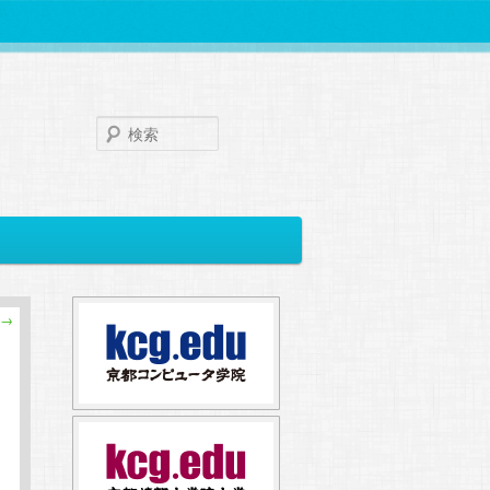
検
索
→