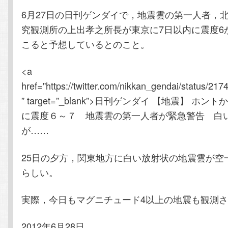
6月27日の日刊ゲンダイで，地震雲の第一人者，
テ
ン
究観測所の上出孝之所長が東京に7日以内に震度6
こると予想しているとのこと。
ン
ツ
<a
ツ
へ
href="https://twitter.com/nikkan_gendai/status/2
へ
移
” target=”_blank”>日刊ゲンダイ 【地震】 ホン
に震度６～７ 地震雲の第一人者が緊急警告 白
移
動
が……
動
25日の夕方，関東地方に白い放射状の地震雲が空
らしい。
実際，今日もマグニチュード4以上の地震も観測
2012年6月28日