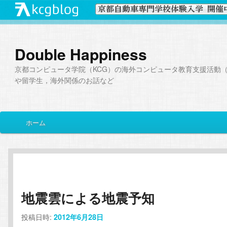
Double Happiness
京都コンピュータ学院（KCG）の海外コンピュータ教育支援活動（I
や留学生，海外関係のお話など
メ
ホーム
メ
サ
イ
ン
イ
ブ
メ
ニ
ン
コ
ュ
ー
地震雲による地震予知
コ
ン
投稿日時:
2012年6月28日
ン
テ