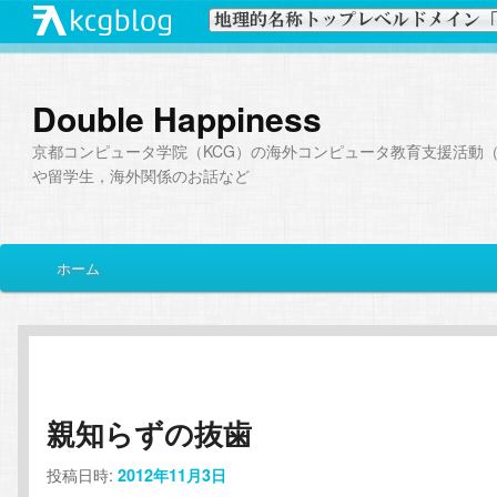
Double Happiness
京都コンピュータ学院（KCG）の海外コンピュータ教育支援活動（I
や留学生，海外関係のお話など
メ
ホーム
メ
サ
イ
ン
イ
ブ
メ
ニ
ン
コ
ュ
ー
親知らずの抜歯
コ
ン
投稿日時:
2012年11月3日
ン
テ