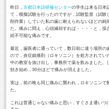
昨日，
京都日本語研修センター
の学生は来る日本
テ
ン
て，模擬試験を行ったのですが，試験監督（試験
削作業）していた私の歯に耐えられないほどの鈍
ン
ツ
た。痛みに悶え，心頭滅却すれば・・・・と，採
ツ
へ
続不可能な痛みです。
へ
移
最近，歯医者に通っていて，数日前に違う場所の
ので，炎症鎮痛剤（ロキソニン）を処方されてい
移
動
中の教室を抜け出し，事務所で薬を飲みました。
効き始め，30分ほどで痛みが消えました。
動
実は，前の晩も同じ痛みに襲われ，ロキソニンで
た。
これは普通じゃない痛みと思い，すぐさま通いつ