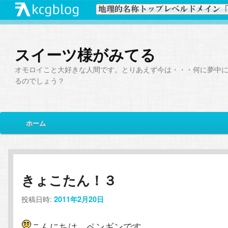
スイーツ様がみてる
オモロイこと大好きな人間です。とりあえず今は・・・何に夢中
るのでしょう？
メ
ホーム
メ
サ
イ
ン
イ
ブ
メ
ニ
ン
コ
きょこたん！３
ュ
ー
投稿日時:
コ
ン
2011年2月20日
ン
テ
こんにちは、ペンギンです。