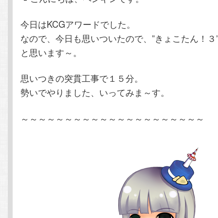
テ
ン
今日はKCGアワードでした。
なので、今日も思いついたので、”きょこたん！３
ン
ツ
と思います～。
ツ
へ
思いつきの突貫工事で１５分。
勢いでやりました、いってみま～す。
へ
移
移
動
～～～～～～～～～～～～～～～～～～～～～
動