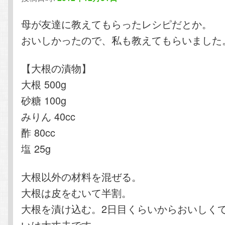
テ
ン
母が友達に教えてもらったレシピだとか。
おいしかったので、私も教えてもらいました
ン
ツ
【大根の漬物】
ツ
へ
大根 500g
へ
移
砂糖 100g
みりん 40cc
移
動
酢 80cc
動
塩 25g
大根以外の材料を混ぜる。
大根は皮をむいて半割。
大根を漬け込む。2日目くらいからおいしく
いは大丈夫です。