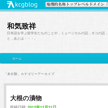
和気致祥
日本語を学ぶ留学生たちのことや，ミュージカルの話，ネコの話
と，あとは・・・。
メ
ホーム
メ
サ
イ
ン
イ
ブ
メ
「
未分類
」カテゴリーアーカイブ
ニ
ン
コ
ュ
ー
コ
ン
大根の漬物
ン
テ
投稿日時:
2012年12月31日