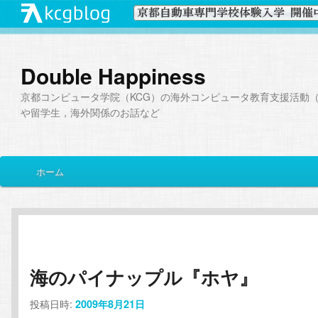
Double Happiness
京都コンピュータ学院（KCG）の海外コンピュータ教育支援活動（I
や留学生，海外関係のお話など
メ
ホーム
メ
サ
イ
ン
イ
ブ
メ
ニ
ン
コ
ュ
ー
海のパイナップル『ホヤ』
コ
ン
投稿日時:
2009年8月21日
ン
テ