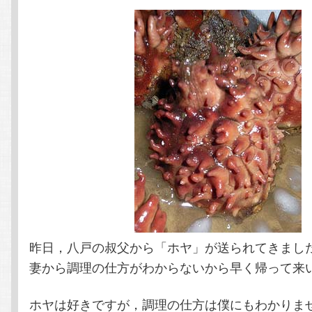
テ
ン
ン
ツ
ツ
へ
へ
移
移
動
動
昨日，八戸の叔父から「ホヤ」が送られてきまし
妻から調理の仕方がわからないから早く帰って来
ホヤは好きですが，調理の仕方は僕にもわかりま