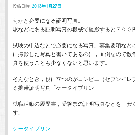
投稿日時:
2013年1月27日
テ
ン
何かと必要になる証明写真。
ン
ツ
駅などにある証明写真の機械で撮影すると７００
ツ
へ
試験の申込なとで必要になる写真。募集要項なと
に撮影した写真と書いてあるのに，面倒なので数
へ
移
真を使うことも少なくないと思います。
移
動
そんなとき，役に立つのがコンビニ（セブンイレ
動
る携帯証明写真「ケータイプリン」！
就職活動の履歴書，受験票の証明写真などを，安
す。
ケータイプリン