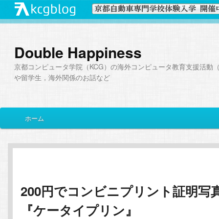
Double Happiness
京都コンピュータ学院（KCG）の海外コンピュータ教育支援活動（I
や留学生，海外関係のお話など
メ
ホーム
メ
サ
イ
ン
イ
ブ
メ
ニ
ン
コ
ュ
ー
200円でコンビニプリント証明写
コ
ン
『ケータイプリン』
ン
テ