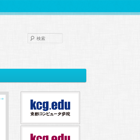
検
索
→