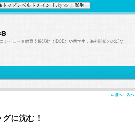
ss
コンピュータ教育支援活動（IDCE）や留学生，海外関係のお話な
投
←
前へ
次へ
稿
ナ
ッグに沈む！
ビ
ゲ
ー