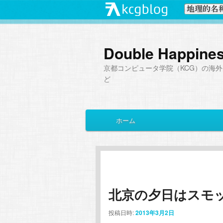
Double Happine
京都コンピュータ学院（KCG）の海外
ど
メ
ホーム
メ
サ
イ
ン
イ
ブ
メ
ニ
ン
コ
ュ
ー
北京の夕日はスモ
コ
ン
投稿日時:
2013年3月2日
ン
テ