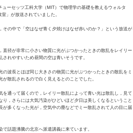
シ
マサチューセッツ工科大学（MIT）で物理学の基礎を教えるウォルタ
ョ
教室」が放送されていました。
ン
，その中で「空はなぜ青く夕焼けはなぜ赤いのか？」という放送が
，直径が非常に小さい物質に光がぶつかったときの散乱をレイリー
乱されやすいため昼間の空は青いそうです。
光の波長とほぼ同じ大きさの物質に光がぶつかったときの散乱をミ
光が散乱されるので白く見えるとのことでした。
気を通って届くので，レイリー散乱によって青い光は散乱し，見て
なり，さらには大気汚染がひどいほど夕日は美しくなるということ
長が多くなった光が，空気中の塵などでミー散乱されて人の目に届
染で話題沸騰の北京へ派遣講義に来ています。