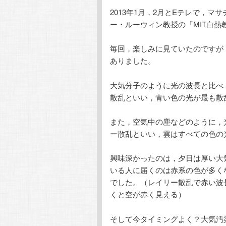
2013年1月，2月とEテレで，
テ
ン
ー・ルーウィン教授の「MIT白熱
ン
ツ
毎回，楽しみに見ていたのですが
ありました。
ツ
へ
大気分子のように光の波長と比べ
へ
移
散乱といい，青い色の光が最も散
移
動
また，空気中の塵などのように，
ー散乱といい，雲はすべての色の
動
興味深かったのは，夕日は厚い大
いる人に届くのは赤系の色が多く
でした。（レイリー散乱で赤い波
くと空が赤く見える）
そして今タイミングよく？大気汚