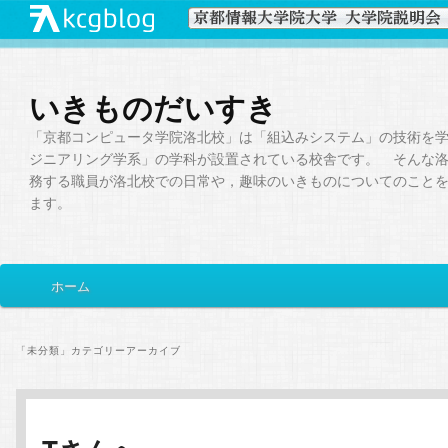
いきものだいすき
「京都コンピュータ学院洛北校」は「組込みシステム」の技術を
ジニアリング学系」の学科が設置されている校舎です。 そんな
務する職員が洛北校での日常や，趣味のいきものについてのこと
ます。
メ
ホーム
メ
サ
イ
ン
イ
ブ
メ
「
未分類
」カテゴリーアーカイブ
ニ
ン
コ
ュ
ー
コ
ン