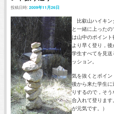
投稿日時:
2009年11月26日
比叡山ハイキン
と一緒に上ったの
は山中のポイント
より早く登り，後
学生すべてを見送
ッション。
気を抜くとポイン
後から来た学生に
りするので，そう
合入れて登ります
が元気です。）