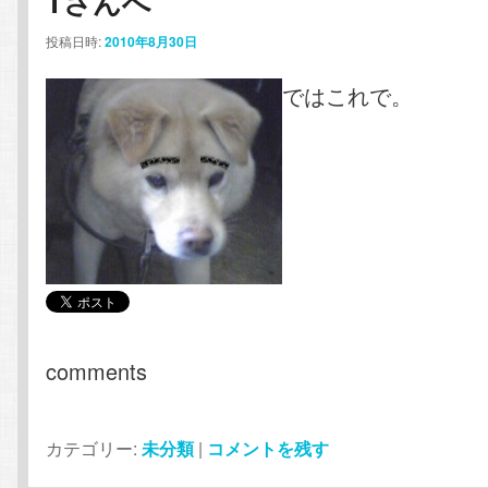
Tさんへ
ン
テ
投稿日時:
2010年8月30日
ではこれで。
テ
ン
ン
ツ
ツ
へ
へ
移
移
動
動
comments
カテゴリー:
未分類
|
コメントを残す