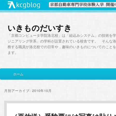
いきものだいすき
「京都コンピュータ学院洛北校」は「組込みシステム」の技術を
ジニアリング学系」の学科が設置されている校舎です。 そんな
務する職員が洛北校での日常や，趣味のいきものについてのこと
ます。
メ
ホーム
メ
サ
イ
ン
イ
ブ
メ
月別アーカイブ:
2010年10月
ニ
ン
コ
ュ
ー
コ
ン