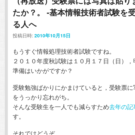
（再放送）受験票には写真は貼り
たか？。 -基本情報技術者試験を
ン
テ
る人へ
テ
ン
投稿日時:
2010年10月15日
ン
ツ
もうすぐ情報処理技術者試験ですね。
ツ
へ
２０１０年度秋試験は１０月１７日（日），
準備はいかがですか？
へ
移
移
動
受験勉強ばかりにかまけていると，受験票に
をうっかり忘れがち。
動
そんな受験生を一人でも減らすため
去年の記
す。
それではどうぞ。