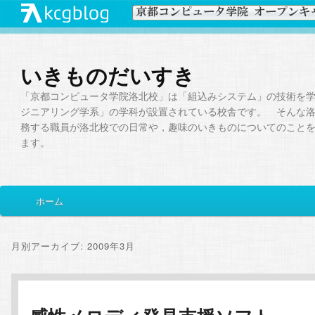
いきものだいすき
「京都コンピュータ学院洛北校」は「組込みシステム」の技術を
ジニアリング学系」の学科が設置されている校舎です。 そんな
務する職員が洛北校での日常や，趣味のいきものについてのこと
ます。
メ
ホーム
メ
サ
イ
ン
イ
ブ
メ
月別アーカイブ:
2009年3月
ニ
ン
コ
ュ
ー
コ
ン