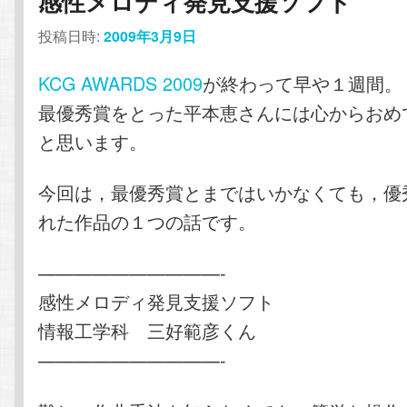
感性メロディ発見支援ソフト
ン
テ
投稿日時:
2009年3月9日
テ
ン
KCG AWARDS 2009
が終わって早や１週間。
最優秀賞をとった平本恵さんには心からおめ
ン
ツ
と思います。
ツ
へ
今回は，最優秀賞とまではいかなくても，優
へ
移
れた作品の１つの話です。
移
動
——————————-
感性メロディ発見支援ソフト
動
情報工学科 三好範彦くん
——————————-