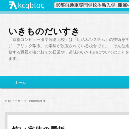
いきものだいすき
「京都コンピュータ学院洛北校」は「組込みシステム」の技術を
ジニアリング学系」の学科が設置されている校舎です。 そんな
務する職員が洛北校での日常や，趣味のいきものについてのこと
ます。
メ
ホーム
メ
サ
イ
ン
イ
ブ
メ
月別アーカイブ:
2009年9月
ニ
ン
コ
ュ
ー
コ
ン