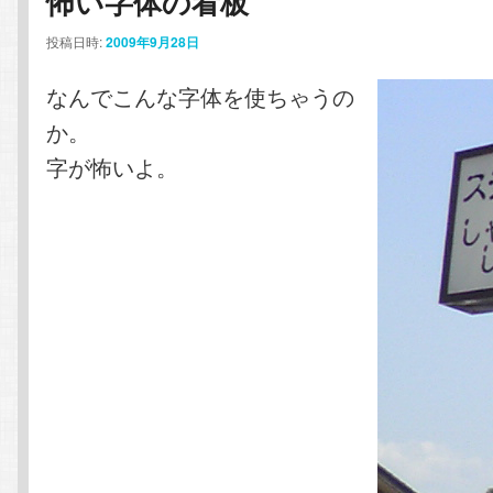
怖い字体の看板
ン
テ
投稿日時:
2009年9月28日
なんでこんな字体を使ちゃうの
テ
ン
か。
ン
ツ
字が怖いよ。
ツ
へ
へ
移
移
動
動