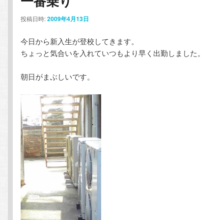
一番乗り
ン
テ
投稿日時:
2009年4月13日
今日から新入生が登校してきます。
テ
ン
ちょっと気合いを入れていつもより早く出勤しました。
ン
ツ
朝日がまぶしいです。
ツ
へ
へ
移
移
動
動