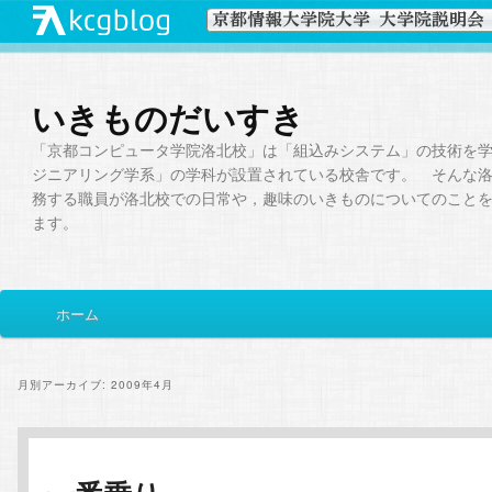
いきものだいすき
「京都コンピュータ学院洛北校」は「組込みシステム」の技術を
ジニアリング学系」の学科が設置されている校舎です。 そんな
務する職員が洛北校での日常や，趣味のいきものについてのこと
ます。
メ
ホーム
メ
サ
イ
ン
イ
ブ
メ
月別アーカイブ:
2009年4月
ニ
ン
コ
ュ
ー
コ
ン