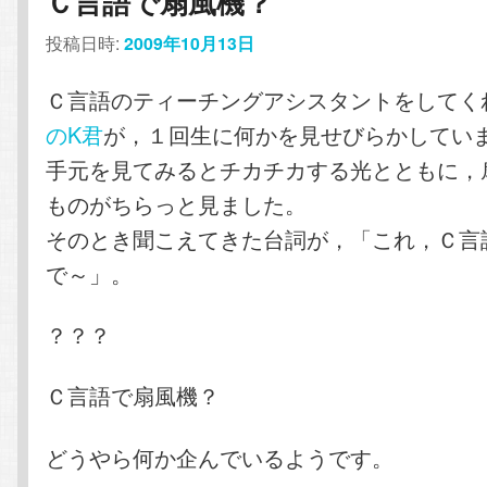
Ｃ言語で扇風機？
ン
テ
投稿日時:
2009年10月13日
テ
ン
Ｃ言語のティーチングアシスタントをしてく
のK君
が，１回生に何かを見せびらかしてい
ン
ツ
手元を見てみるとチカチカする光とともに，
ものがちらっと見ました。
ツ
へ
そのとき聞こえてきた台詞が，「これ，Ｃ言
へ
移
で～」。
移
動
？？？
動
Ｃ言語で扇風機？
どうやら何か企んでいるようです。