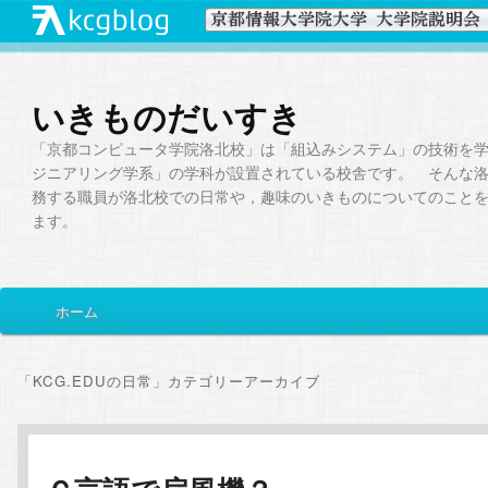
いきものだいすき
「京都コンピュータ学院洛北校」は「組込みシステム」の技術を
ジニアリング学系」の学科が設置されている校舎です。 そんな
務する職員が洛北校での日常や，趣味のいきものについてのこと
ます。
メ
ホーム
メ
サ
イ
ン
イ
ブ
メ
「
KCG.EDUの日常
」カテゴリーアーカイブ
ニ
ン
コ
ュ
ー
コ
ン