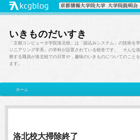
いきものだいすき
「京都コンピュータ学院洛北校」は「組込みシステム」の技術を
ジニアリング学系」の学科が設置されている校舎です。 そんな
務する職員が洛北校での日常や，趣味のいきものについてのこと
ます。
メ
ホーム
メ
サ
イ
ン
イ
ブ
メ
ニ
ン
コ
ュ
ー
洛北校大掃除終了
コ
ン