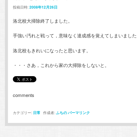
投稿日時:
2008年12月26日
ン
テ
洛北校大掃除終了しました。
テ
ン
手強い汚れと戦って，意味なく達成感を覚えてしまいました
ン
ツ
洛北校もきれいになったと思います。
ツ
へ
・・・さあ，これから家の大掃除をしないと。
へ
移
移
動
comments
動
カテゴリー:
日常
作成者:
ふちの
パーマリンク