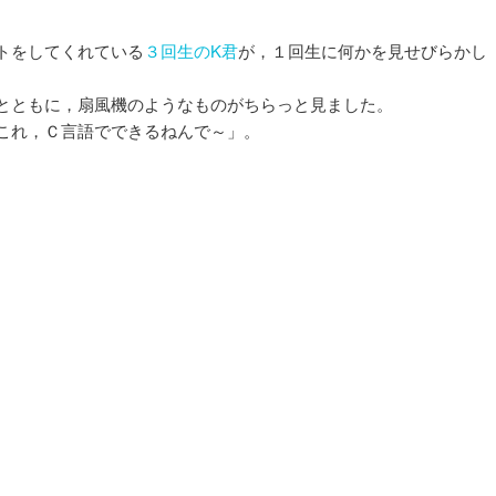
ー
シ
トをしてくれている
３回生のK君
が，１回生に何かを見せびらかし
ョ
ン
とともに，扇風機のようなものがちらっと見ました。
これ，Ｃ言語でできるねんで～」。
。