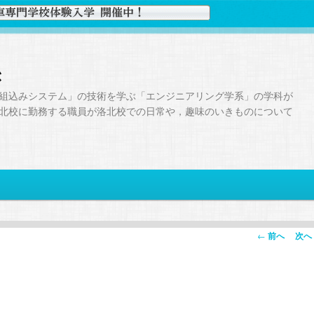
き
組込みシステム」の技術を学ぶ「エンジニアリング学系」の学科が
北校に勤務する職員が洛北校での日常や，趣味のいきものについて
投
←
前へ
次へ
稿
ナ
ビ
ゲ