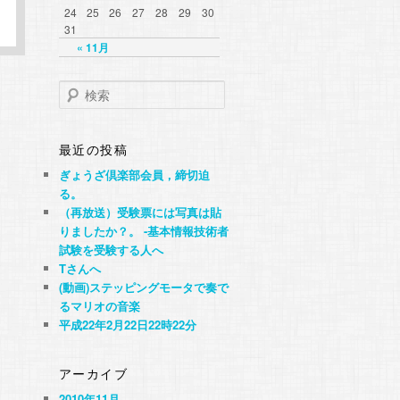
24
25
26
27
28
29
30
31
« 11月
検
索
最近の投稿
ぎょうざ倶楽部会員，締切迫
る。
（再放送）受験票には写真は貼
りましたか？。 -基本情報技術者
試験を受験する人へ
Tさんへ
(動画)ステッピングモータで奏で
るマリオの音楽
平成22年2月22日22時22分
アーカイブ
2010年11月