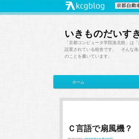
いきものだいす
「京都コンピュータ学院洛北校」は「
設置されている校舎です。 そんな洛
のことを書いています。
メ
ホーム
メ
サ
イ
ン
イ
ブ
メ
ニ
ン
コ
ュ
ー
Ｃ言語で扇風機？
コ
ン