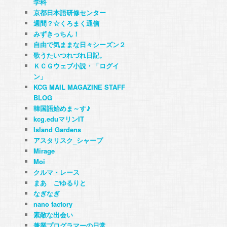
学科
京都日本語研修センター
週間？☆くろまく通信
みずきっちん！
自由で気ままな日々シーズン２
歌うたいつれづれ日記。
ＫＣＧウェブ小説・「ログイ
ン」
KCG MAIL MAGAZINE STAFF
BLOG
韓国語始めま～す♪
kcg.eduマリンIT
Island Gardens
アスタリスク_シャープ
Mirage
Moi
クルマ・レース
まあ ごゆるりと
なぎなぎ
nano factory
素敵な出会い
兼業プログラマーの日常