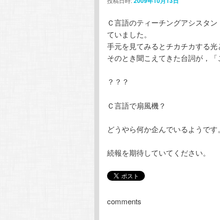
投稿日時:
2009年10月13日
ン
テ
Ｃ言語のティーチングアシスタン
テ
ン
ていました。
手元を見てみるとチカチカする光
ン
ツ
そのとき聞こえてきた台詞が，「
ツ
へ
？？？
へ
移
Ｃ言語で扇風機？
移
動
どうやら何か企んでいるようです
動
続報を期待していてください。
comments