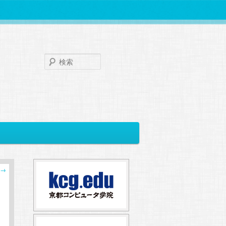
検
索
→