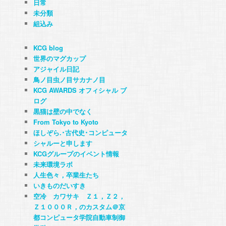
日常
未分類
組込み
KCG blog
世界のマグカップ
アジャイル日記
鳥ノ目虫ノ目サカナノ目
KCG AWARDS オフィシャル ブ
ログ
黒猫は壁の中でなく
From Tokyo to Kyoto
ほしぞら.･古代史･コンピュータ
シャルーと申します
KCGグループのイベント情報
未来環境ラボ
人生色々，卒業生たち
いきものだいすき
空冷 カワサキ Ｚ１，Ｚ２，
Ｚ１０００Ｒ，のカスタム＠京
都コンピュータ学院自動車制御