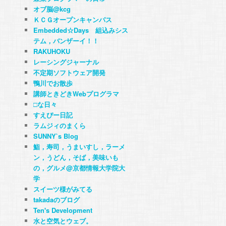
オブ脳@kcg
ＫＣＧオープンキャンパス
Embedded☆Days 組込みシス
テム，バンザーイ！！
RAKUHOKU
レーシングジャーナル
不定期ソフトウェア開発
鴨川でお散歩
講師ときどきWebプログラマ
□な日々
すえぴー日記
ラムジィのまくら
SUNNY`s Blog
鮨，寿司，うまいすし，ラーメ
ン，うどん，そば，美味いも
の，グルメ@京都情報大学院大
学
スイーツ様がみてる
takadaのブログ
Ten's Development
水と空気とウェブ。