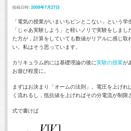
投稿日時:
2009年7月27日
ン
テ
「電気の授業がいまいちピンとこない」という学
テ
ン
「じゃあ実験しよう」と軽いノリで実験をしまし
た方が，計算をしていても数値がリアルに感じ取
ン
ツ
い。私はそう思っています。
ツ
へ
カリキュラム的には基礎理論の後に
実験の授業
が
へ
移
お遊び程度に。
移
動
まずはお決まり「オームの法則」。電圧を上げれ
く流れるし，抵抗値を上げればその分電流が制限
動
式で書けば