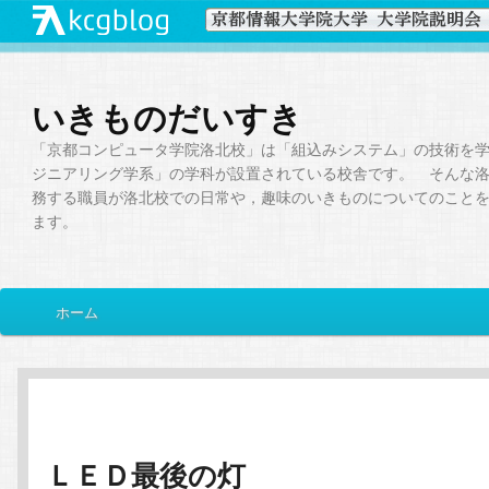
いきものだいすき
「京都コンピュータ学院洛北校」は「組込みシステム」の技術を
ジニアリング学系」の学科が設置されている校舎です。 そんな
務する職員が洛北校での日常や，趣味のいきものについてのこと
ます。
メ
ホーム
メ
サ
イ
ン
イ
ブ
メ
ニ
ン
コ
ュ
ー
ＬＥＤ最後の灯
コ
ン