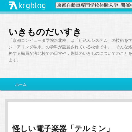
いきものだいすき
「京都コンピュータ学院洛北校」は「組込みシステム」の技術を
ジニアリング学系」の学科が設置されている校舎です。 そんな
務する職員が洛北校での日常や，趣味のいきものについてのこと
ます。
メ
ホーム
メ
サ
イ
ン
イ
ブ
メ
ニ
ン
コ
ュ
ー
怪しい電子楽器「テルミン」
コ
ン