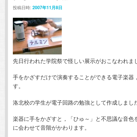
投稿日時:
2007年11月8日
ン
テ
テ
ン
ン
ツ
ツ
へ
先日行われた学院祭で怪しい展示がおこなわれま
へ
移
手をかざすだけで演奏することができる電子楽器
す。
移
動
動
洛北校の学生が電子回路の勉強として作成しまし
楽器に手をかざすと，「ひゅ～」と不思議な音色
に会わせて音階がかわります。