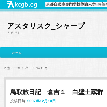
アスタリスク_シャープ
＊＃です。
メ
ホーム
メ
サ
イ
ン
イ
ブ
メ
月別アーカイブ:
2007年12月
ニ
ン
コ
ュ
ー
コ
ン
鳥取旅日記 倉吉１ 白壁土蔵群
ン
テ
投稿日時:
2007年12月10日