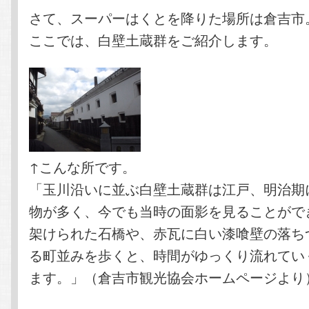
テ
ン
さて、スーパーはくとを降りた場所は倉吉市
ここでは、白壁土蔵群をご紹介します。
ン
ツ
ツ
へ
へ
移
移
動
↑こんな所です。
動
「玉川沿いに並ぶ白壁土蔵群は江戸、明治期
物が多く、今でも当時の面影を見ることがで
架けられた石橋や、赤瓦に白い漆喰壁の落ち
る町並みを歩くと、時間がゆっくり流れてい
ます。」（倉吉市観光協会ホームページより