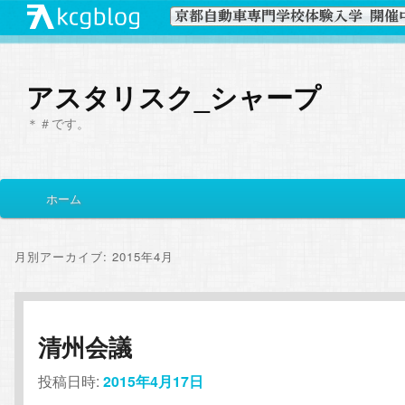
アスタリスク_シャープ
＊＃です。
メ
ホーム
メ
サ
イ
ン
イ
ブ
メ
月別アーカイブ:
2015年4月
ニ
ン
コ
ュ
ー
コ
ン
清州会議
ン
テ
投稿日時:
2015年4月17日