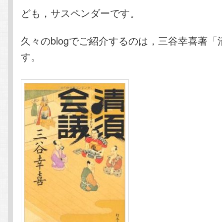
テ
ン
ども，サスペンダーです。
ン
ツ
久々のblogでご紹介するのは，三谷幸喜著
す。
ツ
へ
へ
移
移
動
動