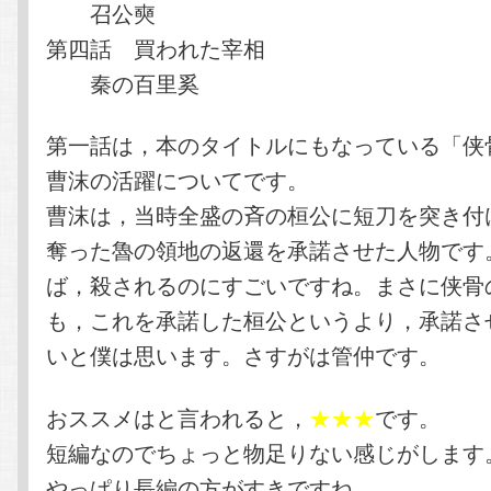
召公奭
第四話 買われた宰相
秦の百里奚
第一話は，本のタイトルにもなっている「侠
曹沫の活躍についてです。
曹沫は，当時全盛の斉の桓公に短刀を突き付
奪った魯の領地の返還を承諾させた人物です
ば，殺されるのにすごいですね。まさに侠骨
も，これを承諾した桓公というより，承諾さ
いと僕は思います。さすがは管仲です。
おススメはと言われると，
★★★
です。
短編なのでちょっと物足りない感じがします
やっぱり長編の方がすきですね。