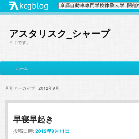
アスタリスク_シャープ
＊＃です。
メ
ホーム
メ
サ
イ
ン
イ
ブ
メ
月別アーカイブ:
2012年9月
ニ
ン
コ
ュ
ー
コ
ン
早寝早起き
ン
テ
投稿日時:
2012年9月11日