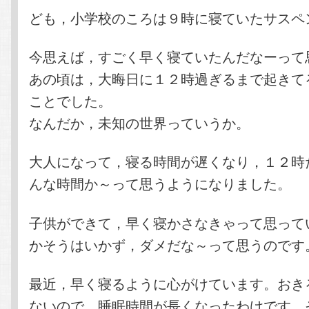
テ
ン
ども，小学校のころは９時に寝ていたサスペ
ン
ツ
今思えば，すごく早く寝ていたんだなーって
あの頃は，大晦日に１２時過ぎるまで起きて
ツ
へ
ことでした。
へ
移
なんだか，未知の世界っていうか。
移
動
大人になって，寝る時間が遅くなり，１２時
んな時間か～って思うようになりました。
動
子供ができて，早く寝かさなきゃって思って
かそうはいかず，ダメだな～って思うのです
最近，早く寝るように心がけています。おき
ないので，睡眠時間が長くなったわけです。