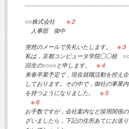
————————————————————
○○株式会社
※２
人事部 御中
突然のメールで失礼いたします。
※３
私は，京都コンピュータ学院◯◯校 ○○
回生の○○○○と申します。
※４
来春卒業予定で，現在就職活動を控え企
しております。その中で，御社の事業内
を持つようになりました。
※５
※６
お手数ですが，会社案内など採用関係の
ざいましたら，下記の住所あてにお送り