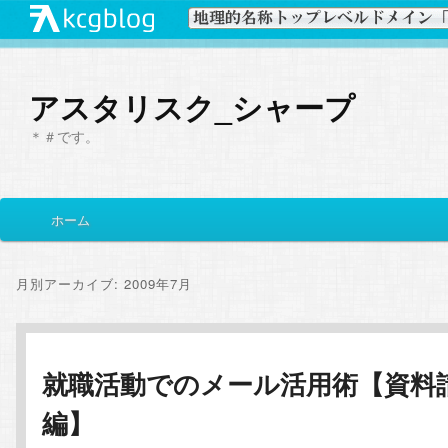
アスタリスク_シャープ
＊＃です。
メ
ホーム
メ
サ
イ
ン
イ
ブ
メ
月別アーカイブ:
2009年7月
ニ
ン
コ
ュ
ー
コ
ン
就職活動でのメール活用術【資料
編】
ン
テ