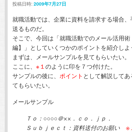
投稿日時:
2009年7月27日
テ
ン
就職活動では、企業に資料を請求する場合、
ン
ツ
送るものだ。
ツ
へ
そこで、今回は「就職活動でのメール活用術
編】」としていくつかのポイントを紹介しよ
へ
移
まずは、メールサンプルを見てもらいたい。
移
動
ここに、
※１
のように印を７つ付けた。
サンプルの後に、
ポイント
として解説してあ
動
てもらいたい。
メールサンプル
Ｔｏ：○○○○＠××．ｃｏ．ｊｐ．
Ｓｕｂｊｅｃｔ：資料送付のお願い
※