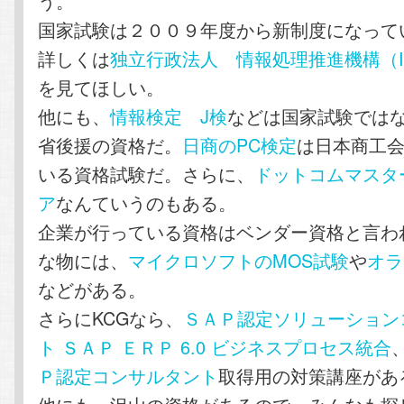
う。
国家試験は２００９年度から新制度になって
詳しくは
独立行政法人 情報処理推進機構（I
を見てほしい。
他にも、
情報検定 J検
などは国家試験では
省後援の資格だ。
日商のPC検定
は日本商工
いる資格試験だ。さらに、
ドットコムマスタ
ア
なんていうのもある。
企業が行っている資格はベンダー資格と言わ
な物には、
マイクロソフトのMOS試験
や
オラ
などがある。
さらにKCGなら、
ＳＡＰ認定ソリューション
ト ＳＡＰ ＥＲＰ 6.0 ビジネスプロセス統合
Ｐ認定コンサルタント
取得用の対策講座があ