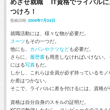
めざせ就職 IT資格でライバルに
つけろ！
投稿日時:
2009年7月24日
就職活動には、様々な物が必要だ。
スーツ
もその一つだ。
他にも、
カバンやクツなど
も必要だ。
さらに、
履歴書
も用意しなければいけない。
にはる
写真
もだ。
しかし、これらは全員が必ず持っているモノ
か差はつかない。
そこで、ライバルに差を付けるには、資格が
資格は自分自身のスキルの証明だ。
KCGで勉強したなら、コンピュータのスキル