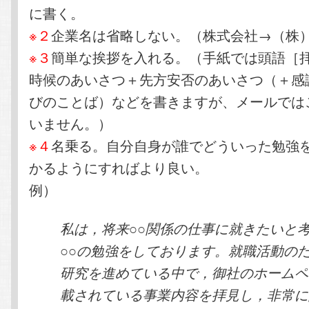
に書く。
※２
企業名は省略しない。（株式会社→（株
※３
簡単な挨拶を入れる。（手紙では頭語［
時候のあいさつ＋先方安否のあいさつ（＋感
びのことば）などを書きますが、メールでは
いません。）
※４
名乗る。自分自身が誰でどういった勉強
かるようにすればより良い。
例）
私は，将来○○関係の仕事に就きたいと
○○の勉強をしております。就職活動の
研究を進めている中で，御社のホームペ
載されている事業内容を拝見し，非常に