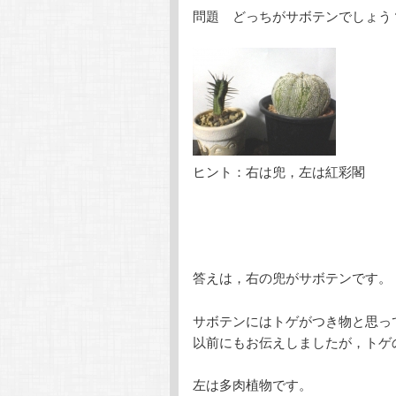
問題 どっちがサボテンでしょう
テ
ン
ン
ツ
ツ
へ
へ
移
ヒント：右は兜，左は紅彩閣
移
動
動
答えは，右の兜がサボテンです。
サボテンにはトゲがつき物と思っ
以前にもお伝えしましたが，トゲ
左は多肉植物です。