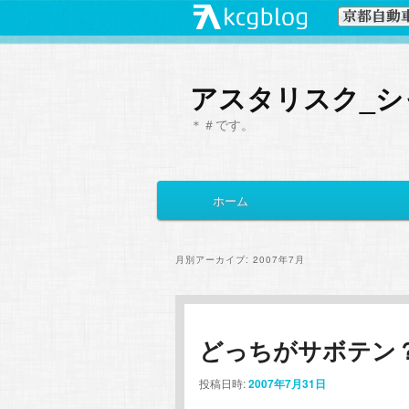
アスタリスク_シ
＊＃です。
メ
ホーム
メ
サ
イ
ン
イ
ブ
メ
月別アーカイブ:
2007年7月
ニ
ン
コ
ュ
ー
コ
ン
どっちがサボテン
ン
テ
投稿日時:
2007年7月31日