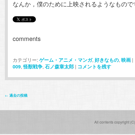
なんか，僕のために上映されるようなもので
comments
カテゴリー:
ゲーム・アニメ・マンガ
,
好きなもの
,
映画
|
009
,
怪獣戦争
,
石ノ森章太郎
|
コメントを残す
投
←
過去の投稿
稿
ナ
ビ
All contents copyright (C
ゲ
ー