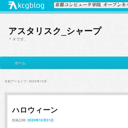
アスタリスク_シャープ
＊＃です。
メ
ホーム
メ
サ
イ
ン
イ
ブ
メ
月別アーカイブ:
2020年10月
ニ
ン
コ
ュ
ー
コ
ン
ハロウィーン
ン
テ
投稿日時:
2020年10月31日