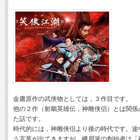
金庸原作の武侠物としては，３作目です。
他の２作（射鵰英雄伝，神雕侠侣）とは関係
た話です。
時代的には，神雕侠侣より後の時代です。途
う言葉が出てきますが，峨眉派の創始者は「