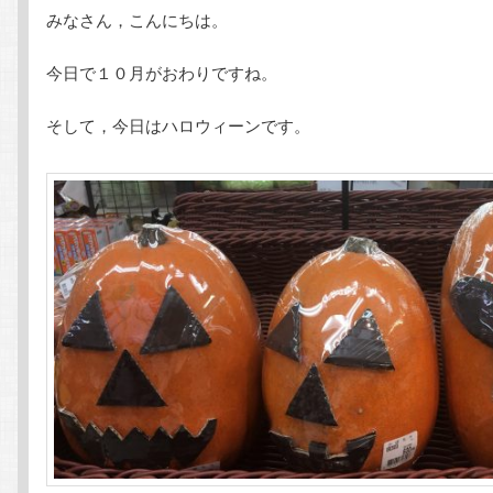
みなさん，こんにちは。
テ
ン
今日で１０月がおわりですね。
ン
ツ
そして，今日はハロウィーンです。
ツ
へ
へ
移
移
動
動