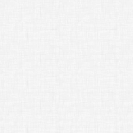
シ
ョ
ン