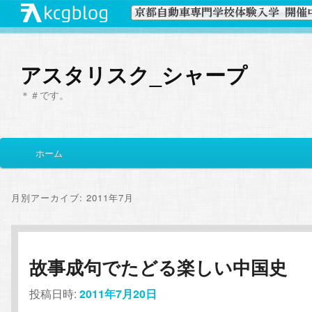
アスタリスク_シャープ
＊＃です。
メ
ホーム
メ
サ
イ
ン
イ
ブ
メ
月別アーカイブ:
2011年7月
ニ
ン
コ
ュ
ー
コ
ン
故事成句でたどる楽しい中国史
ン
テ
投稿日時:
2011年7月20日