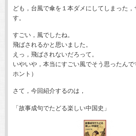
テ
ン
ども，台風で傘を１本ダメにしてしまった，
す。
ン
ツ
すごい，風でしたね。
ツ
へ
飛ばされるかと思いました。
へ
移
えっ，飛ばされないだろって。
いやいや，本当にすごい風でそう思ったんで
移
動
ホント）
動
さて，今回紹介するのは，
「故事成句でたどる楽しい中国史」