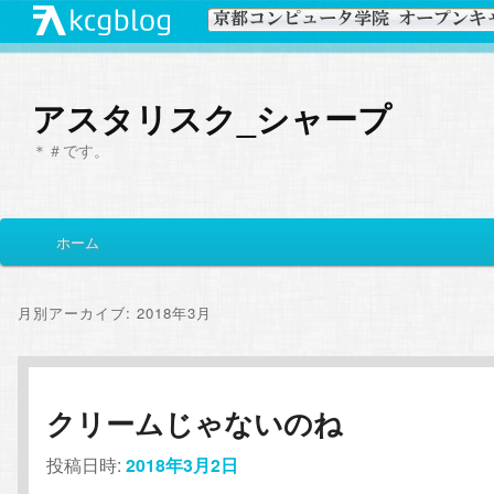
アスタリスク_シャープ
＊＃です。
メ
ホーム
メ
サ
イ
ン
イ
ブ
メ
月別アーカイブ:
2018年3月
ニ
ン
コ
ュ
ー
コ
ン
クリームじゃないのね
ン
テ
投稿日時:
2018年3月2日