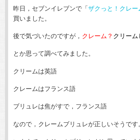
テ
ン
昨日，セブンイレブンで「
ザクっと！クレー
買いました。
ン
ツ
後で気づいたのですが，
クレーム？
クリーム
ツ
へ
とか思って調べてみました。
へ
移
移
動
クリームは英語
動
クレームはフランス語
ブリュレは焦がすで，フランス語
なので，クレームブリュレが正しいそうです