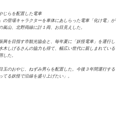
やじらを配置した電車
の登場キャラクターを車体にあしらった電車「化け電」が
の嵐山、北野両線に計１両、お目見えした。
興を目指す市観光協会と、毎年夏に「妖怪電車」を運行し
水木しげるさんの協力も得て、幅広い世代に親しまれている
用した。
玉のおやじ、ねずみ男らを配置した。今後３年間運行する
ってる妖怪で沿線を盛り上げたい」。