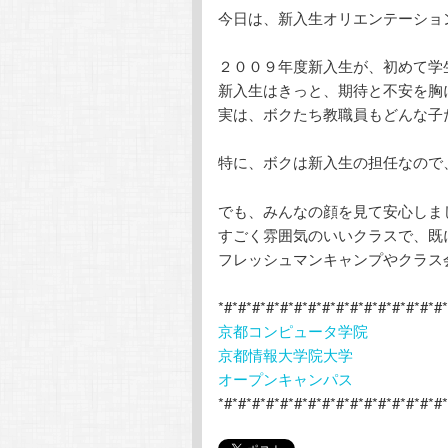
今日は、新入生オリエンテーショ
テ
ン
２００９年度新入生が、初めて学
ン
ツ
新入生はきっと、期待と不安を胸
実は、ボクたち教職員もどんな子
ツ
へ
特に、ボクは新入生の担任なので
へ
移
でも、みんなの顔を見て安心しま
移
動
すごく雰囲気のいいクラスで、既
フレッシュマンキャンプやクラス
動
*#*#*#*#*#*#*#*#*#*#*#*#*#*#*#*#
京都コンピュータ学院
京都情報大学院大学
オープンキャンパス
*#*#*#*#*#*#*#*#*#*#*#*#*#*#*#*#