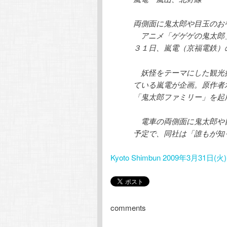
両側面に鬼太郎や目玉のお
アニメ「ゲゲゲの鬼太郎」
３１日、嵐電（京福電鉄）
妖怪をテーマにした観光振
ている嵐電が企画。原作者
「鬼太郎ファミリー」を起
電車の両側面に鬼太郎や目
予定で、同社は「誰もが知
Kyoto Shimbun 2009年3月31日(火)
comments