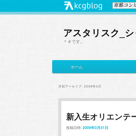
アスタリスク_シ
＊＃です。
メ
ホーム
メ
サ
イ
ン
イ
ブ
メ
月別アーカイブ:
2009年3月
ニ
ン
コ
ュ
ー
コ
ン
新入生オリエンテ
ン
テ
投稿日時:
2009年3月31日