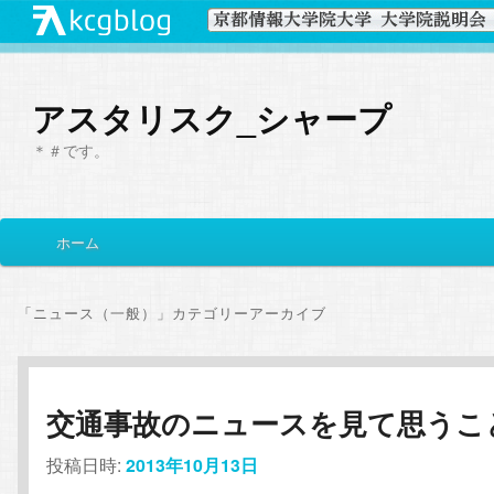
アスタリスク_シャープ
＊＃です。
メ
ホーム
メ
サ
イ
ン
イ
ブ
メ
「
ニュース（一般）
」カテゴリーアーカイブ
ニ
ン
コ
ュ
ー
コ
ン
交通事故のニュースを見て思うこ
ン
テ
投稿日時:
2013年10月13日