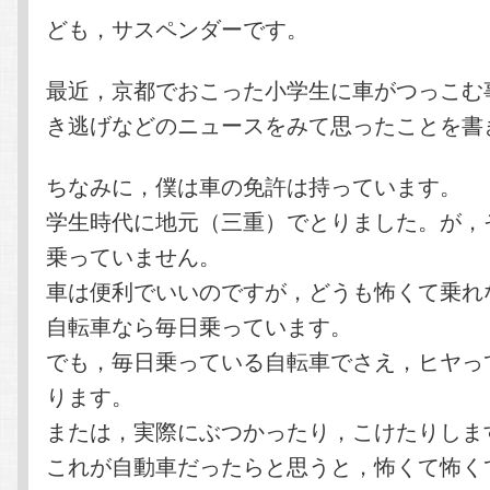
テ
ン
ども，サスペンダーです。
ン
ツ
最近，京都でおこった小学生に車がつっこむ
き逃げなどのニュースをみて思ったことを書
ツ
へ
ちなみに，僕は車の免許は持っています。
へ
移
学生時代に地元（三重）でとりました。が，
移
動
乗っていません。
車は便利でいいのですが，どうも怖くて乗れ
動
自転車なら毎日乗っています。
でも，毎日乗っている自転車でさえ，ヒヤっ
ります。
または，実際にぶつかったり，こけたりしま
これが自動車だったらと思うと，怖くて怖く