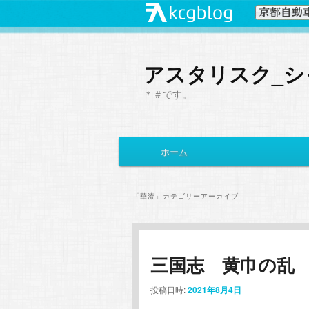
アスタリスク_シ
＊＃です。
メ
ホーム
メ
サ
イ
ン
イ
ブ
メ
「
華流
」カテゴリーアーカイブ
ニ
ン
コ
ュ
ー
コ
ン
三国志 黄巾の乱
ン
テ
投稿日時:
2021年8月4日