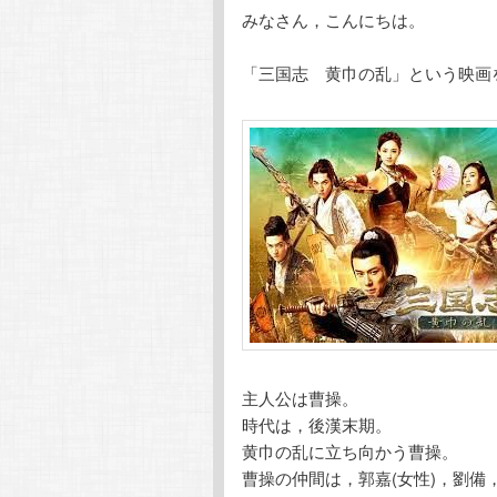
みなさん，こんにちは。
テ
ン
「三国志 黄巾の乱」という映画
ン
ツ
ツ
へ
へ
移
移
動
動
主人公は曹操。
時代は，後漢末期。
黄巾の乱に立ち向かう曹操。
曹操の仲間は，郭嘉(女性)，劉