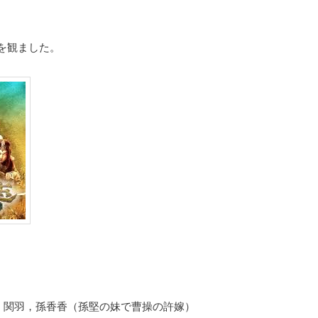
を観ました。
備，関羽，孫香香（孫堅の妹で曹操の許嫁）