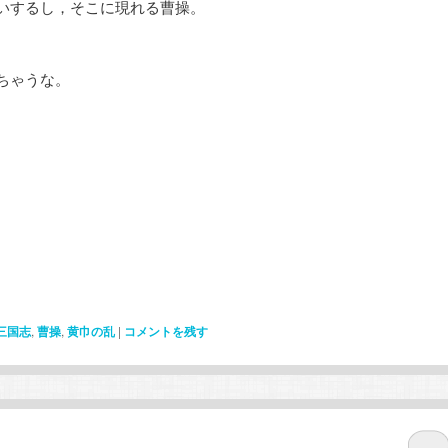
いするし，そこに現れる曹操。
ちゃうな。
三国志
,
曹操
,
黄巾の乱
|
コメントを残す