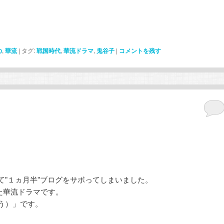
の
,
華流
|
タグ:
戦国時代
,
華流ドラマ
,
鬼谷子
|
コメントを残す
て”１ヵ月半”ブログをサボってしまいました。
た華流ドラマです。
う）」です。