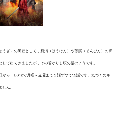
ょうぎ）の師匠として，龐涓（ほうけん）や孫臏（そんぴん）の師
として出てきましたが，その若かりし頃の話のようです。
から，BS12で月曜～金曜まで１話ずつで52話です。気づくのギ
ません。