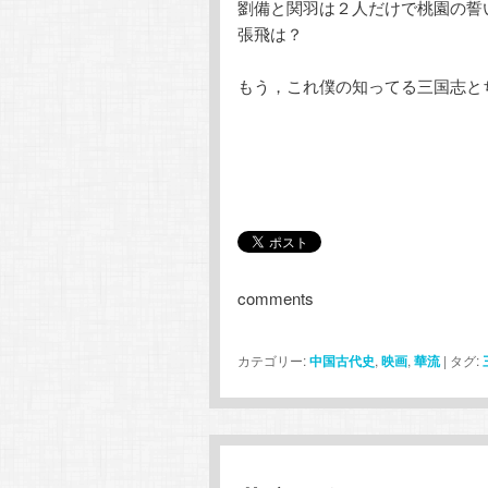
劉備と関羽は２人だけで桃園の誓
張飛は？
もう，これ僕の知ってる三国志と
comments
カテゴリー:
中国古代史
,
映画
,
華流
|
タグ: