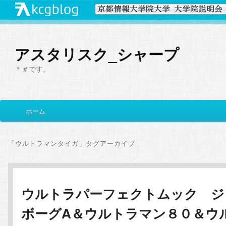
アスタリスク_シャープ
＊＃です。
メ
ホーム
メ
サ
イ
ン
イ
ブ
メ
「
ウルトラマンタイガ
」タグアーカイブ
ニ
ン
コ
ュ
ー
コ
ン
ウルトラパーフェクトムック ジ
ボーグA＆ウルトラマン８０＆ウ
ン
テ