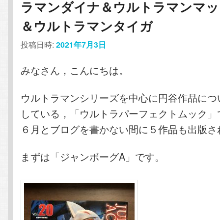
ラマンダイナ＆ウルトラマンマッ
テ
ン
＆ウルトラマンタイガ
ン
ツ
投稿日時:
2021年7月3日
ツ
へ
みなさん，こんにちは。
へ
移
ウルトラマンシリーズを中心に円谷作品につ
移
動
している，「ウルトラパーフェクトムック」
６月とブログを書かない間に５作品も出版さ
動
まずは「ジャンボーグA」です。