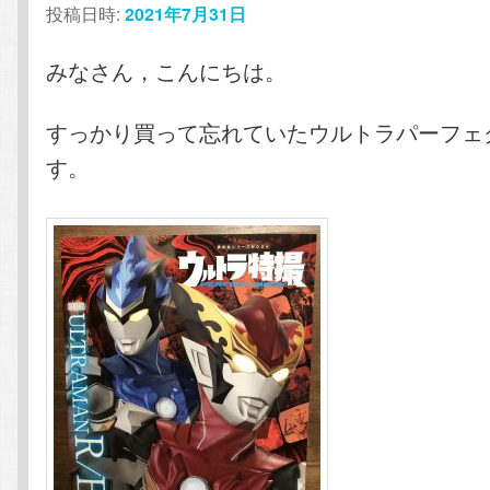
投稿日時:
2021年7月31日
テ
ン
みなさん，こんにちは。
ン
ツ
すっかり買って忘れていたウルトラパーフェ
ツ
へ
す。
へ
移
移
動
動