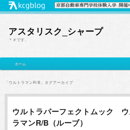
アスタリスク_シャープ
＊＃です。
メ
ホーム
メ
サ
イ
ン
イ
ブ
メ
「
ウルトラマンR/B
」タグアーカイブ
ニ
ン
コ
ュ
ー
コ
ン
ウルトラパーフェクトムック ウ
ラマンR/B（ルーブ）
ン
テ