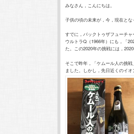
みなさん，こんにちは。
テ
ン
子供の頃の未来が，今，現在とな
ン
ツ
すでに，バックトゥザフューチャ
ツ
へ
ウルトラQ（1966年）にも，「
た。この2020年の挑戦には，2
へ
移
そこで昨年，「ケムール人の挑戦
移
動
ました。しかし，先日近くのイオ
動