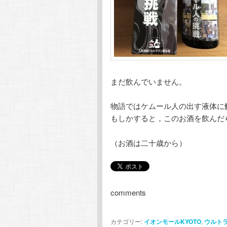
まだ飲んでいません。
物語ではケムール人の出す液体に
もしかすると，このお酒を飲んだ
（お酒は二十歳から）
comments
カテゴリー:
イオンモールKYOTO
,
ウルト