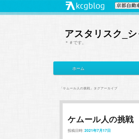
アスタリスク_シ
＊＃です。
メ
ホーム
メ
サ
イ
ン
イ
ブ
メ
「
ケムール人の挑戦
」タグアーカイブ
ニ
ン
コ
ュ
ー
コ
ン
ケムール人の挑戦
ン
テ
投稿日時:
2021年7月17日