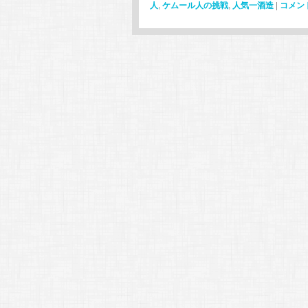
人
,
ケムール人の挑戦
,
人気一酒造
|
コメン