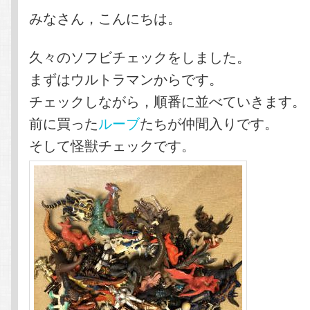
テ
ン
みなさん，こんにちは。
ン
ツ
久々のソフビチェックをしました。
まずはウルトラマンからです。
ツ
へ
チェックしながら，順番に並べていきます。
へ
移
前に買った
ルーブ
たちが仲間入りです。
そして怪獣チェックです。
移
動
動