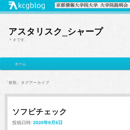
アスタリスク_シャープ
＊＃です。
メ
ホーム
メ
サ
イ
ン
イ
ブ
メ
「
怪獣
」タグアーカイブ
ニ
ン
コ
ュ
ー
コ
ン
ソフビチェック
ン
テ
投稿日時:
2020年9月6日