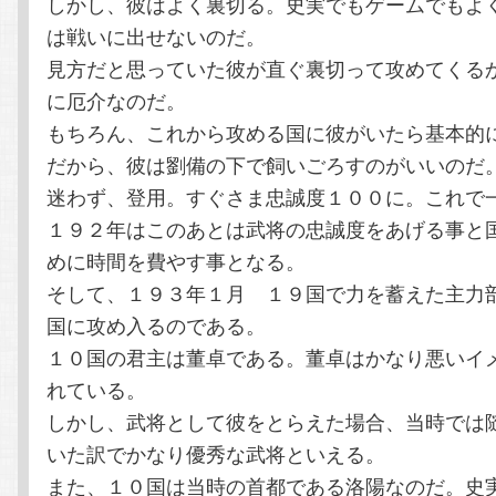
しかし、彼はよく裏切る。史実でもゲームでもよ
は戦いに出せないのだ。
見方だと思っていた彼が直ぐ裏切って攻めてくる
に厄介なのだ。
もちろん、これから攻める国に彼がいたら基本的
だから、彼は劉備の下で飼いごろすのがいいのだ
迷わず、登用。すぐさま忠誠度１００に。これで
１９２年はこのあとは武将の忠誠度をあげる事と
めに時間を費やす事となる。
そして、１９３年１月 １９国で力を蓄えた主力
国に攻め入るのである。
１０国の君主は董卓である。董卓はかなり悪いイ
れている。
しかし、武将として彼をとらえた場合、当時では
いた訳でかなり優秀な武将といえる。
また、１０国は当時の首都である洛陽なのだ。史