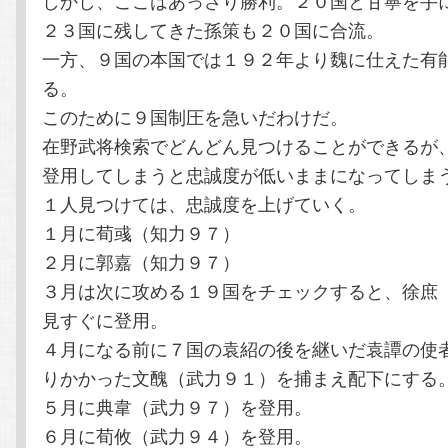
２３国に残してきた孫策も２０国に合流。
一方、９国の本国では１９２年より魏に仕えた有
る。
このために９国制圧を急いだわけだ。
在野武将検索でどんどん見つけることができるが
登用してしまうと忠誠度が低いままになってしま
１人見つけては、忠誠度を上げていく。
１月に荀彧（知力９７）
２月に郭嘉（知力９７）
３月は次に攻める１９国をチェックすると、徐庶
見すぐに登用。
４月になる前に７国の袁紹の後を継いだ袁譚の使
りかかった文醜（武力９１）を捕まえ配下にする
５月に典韋（武力９７）を登用。
６月に荀攸（武力９４）を登用。