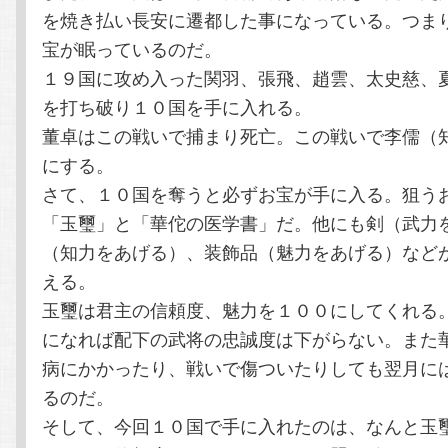
を焼き払い長安に遷都した事になっている。つま
宝が眠っているのだ。
１９国に攻め入った関羽、張飛、趙雲、太史慈、
を打ち破り１０国を手に入れる。
董卓はこの戦いで捕まり死亡。この戦いで李儒（
にする。
さて、１０国を奪うと必ずお宝が手に入る。狙う
「玉璽」と「華佗の医学書」だ。他にも剣（武力
（知力をあげる）、装飾品（魅力をあげる）など
える。
玉璽は君主の信頼度、魅力を１００にしてくれる
になれば配下の武将の忠誠度は下がらない。また
病にかかったり、戦いで傷ついたりしても翌月に
るのだ。
そして、今回１０国で手に入れたのは、なんと玉