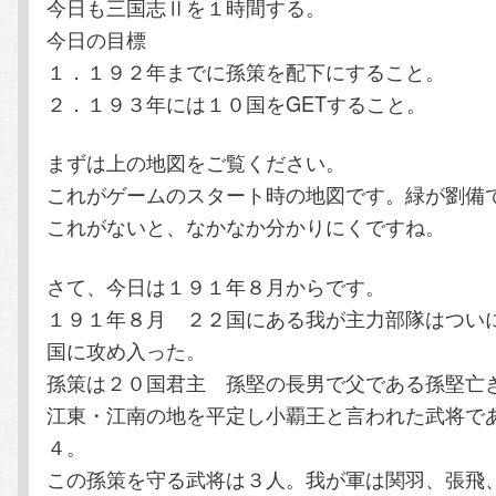
今日も三国志Ⅱを１時間する。
テ
ン
今日の目標
１．１９２年までに孫策を配下にすること。
ン
ツ
２．１９３年には１０国をGETすること。
ツ
へ
まずは上の地図をご覧ください。
へ
移
これがゲームのスタート時の地図です。緑が劉備
これがないと、なかなか分かりにくですね。
移
動
さて、今日は１９１年８月からです。
動
１９１年８月 ２２国にある我が主力部隊はつい
国に攻め入った。
孫策は２０国君主 孫堅の長男で父である孫堅亡
江東・江南の地を平定し小覇王と言われた武将で
４。
この孫策を守る武将は３人。我が軍は関羽、張飛