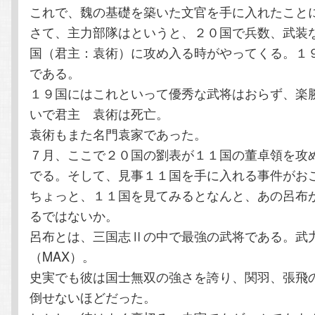
これで、魏の基礎を築いた文官を手に入れたこと
さて、主力部隊はというと、２０国で兵数、武装
国（君主：袁術）に攻め入る時がやってくる。１
である。
１９国にはこれといって優秀な武将はおらず、楽
いで君主 袁術は死亡。
袁術もまた名門袁家であった。
７月、ここで２０国の劉表が１１国の董卓領を攻
でる。そして、見事１１国を手に入れる事件がお
ちょっと、１１国を見てみるとなんと、あの呂布
るではないか。
呂布とは、三国志Ⅱの中で最強の武将である。武
（MAX）。
史実でも彼は国士無双の強さを誇り、関羽、張飛
倒せないほどだった。