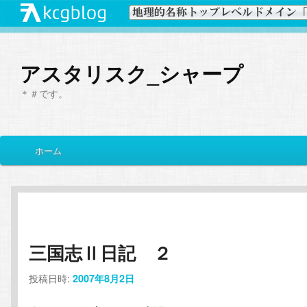
アスタリスク_シャープ
＊＃です。
メ
ホーム
メ
サ
イ
ン
イ
ブ
メ
ニ
ン
コ
ュ
ー
三国志Ⅱ日記 ２
コ
ン
投稿日時:
2007年8月2日
ン
テ