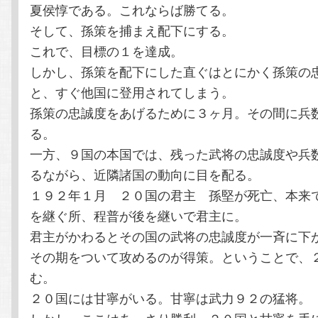
夏侯惇である。これならば勝てる。
そして、孫策を捕まえ配下にする。
これで、目標の１を達成。
しかし、孫策を配下にした直ぐはとにかく孫策の
と、すぐ他国に登用されてしまう。
孫策の忠誠度をあげるために３ヶ月。その間に兵
る。
一方、９国の本国では、残った武将の忠誠度や兵
るながら、近隣諸国の動向に目を配る。
１９２年１月 ２０国の君主 孫堅が死亡、本来
を継ぐ所、程普が後を継いで君主に。
君主がかわるとその国の武将の忠誠度が一斉に下
その期をついて攻めるのが得策。ということで、
む。
２０国には甘寧がいる。甘寧は武力９２の猛将。
しかし、ここはあっさり勝利。２０国と甘寧を手