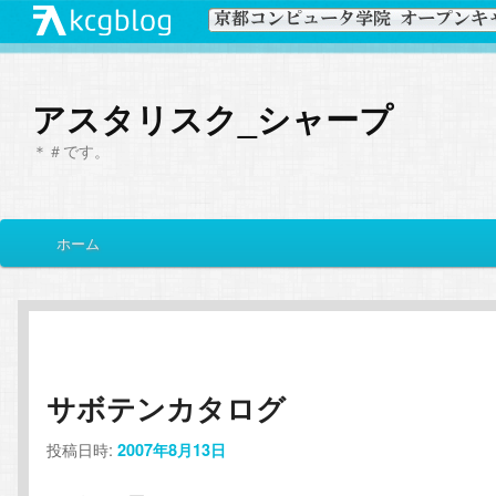
アスタリスク_シャープ
＊＃です。
メ
ホーム
メ
サ
イ
ン
イ
ブ
メ
ニ
ン
コ
ュ
ー
サボテンカタログ
コ
ン
投稿日時:
2007年8月13日
ン
テ