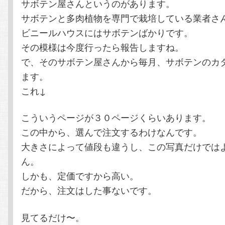
サボテン屋さんというのがあります。
テ
ン
サボテンと多肉植物を専門で栽培している業者さ
ビニールハウスにはサボテンばかりです。
ン
ツ
その模様は今度行ったら報告しますね。
ツ
へ
で、そのサボテン屋さんから毎月、サボテンのカ
ます。
へ
移
これ↓
移
動
こういうページが３０ページくらいあります。
この中から、選んで注文するわけなんです。
動
大きさによって値段も違うし、この写真だけでは
ん。
しかも、定価ですから高い。
だから、注文はした事ないです。
見てるだけ〜。