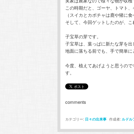
実家は農家なので様々な物が収穫
テ
ン
この時期だと、ゴーヤ、トマト、
（スイカとカボチャは鹿や猪に食
ン
ツ
そして、今回ゲットしたのが、こ
ツ
へ
子宝草の芽です。
子宝草は、葉っぱに新たな芽を出
へ
移
地面に落ちる前でも、手で簡単に
移
動
今度、植えてあげようと思うので
す。
動
comments
カテゴリー:
日々の出来事
作成者:
ルドル