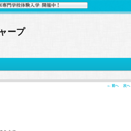
ャープ
投
←
前へ
次へ
稿
ナ
ビ
ゲ
ー
シ