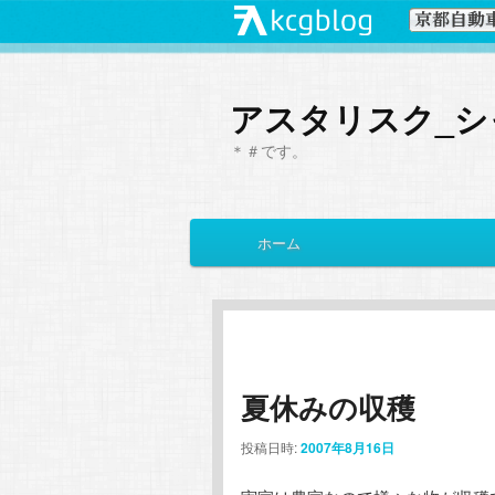
アスタリスク_シ
＊＃です。
メ
ホーム
メ
サ
イ
ン
イ
ブ
メ
ニ
ン
コ
ュ
ー
夏休みの収穫
コ
ン
投稿日時:
2007年8月16日
ン
テ