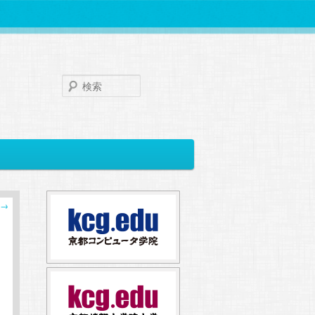
検
索
→