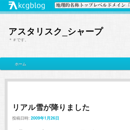
アスタリスク_シャープ
＊＃です。
メ
ホーム
メ
サ
イ
ン
イ
ブ
メ
ニ
ン
コ
ュ
ー
リアル雪が降りました
コ
ン
投稿日時:
2009年1月26日
ン
テ