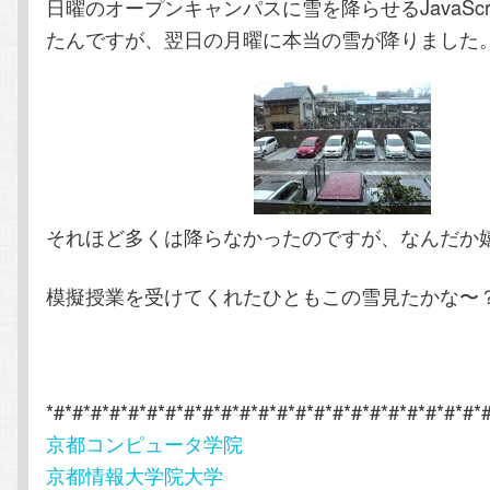
日曜のオープンキャンパスに雪を降らせるJavaScr
テ
ン
たんですが、翌日の月曜に本当の雪が降りました
ン
ツ
ツ
へ
へ
移
それほど多くは降らなかったのですが、なんだか
移
動
動
模擬授業を受けてくれたひともこの雪見たかな〜
*#*#*#*#*#*#*#*#*#*#*#*#*#*#*#*#*#*#*#*#*#*#*#*
京都コンピュータ学院
京都情報大学院大学