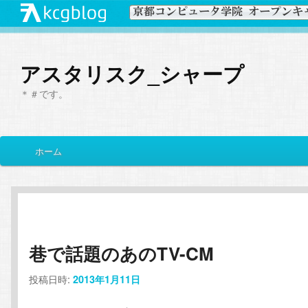
アスタリスク_シャープ
＊＃です。
メ
ホーム
メ
サ
イ
ン
イ
ブ
メ
ニ
ン
コ
ュ
ー
巷で話題のあのTV-CM
コ
ン
投稿日時:
2013年1月11日
ン
テ