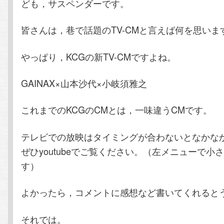
ども，サスペンダーです。
テ
ン
皆さんは，巷で話題のTV-CMと言えば何を思いま
ン
ツ
やっぱり，KCGの新TV-CMですよね。
ツ
へ
GAINAX×山本沙代×小岐須雅之
へ
移
移
動
これまでのKCGのCMとは，一味違うCMです。
動
テレビでの放映はタイミングが合わないとなかな
ぜひyoutubeでご覧ください。（左メニューで小
す）
よかったら，コメントに感想など書いてくれると
それでは。