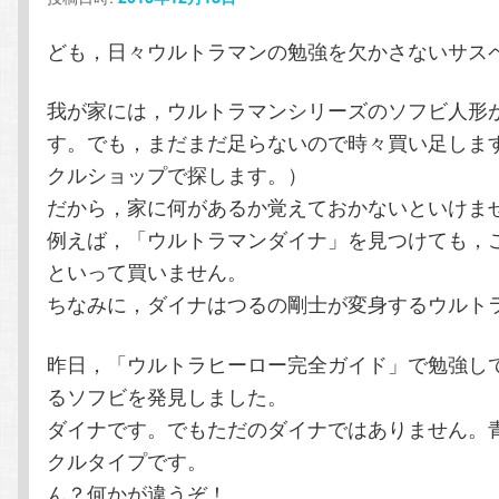
テ
ン
ども，日々ウルトラマンの勉強を欠かさないサス
ン
ツ
我が家には，ウルトラマンシリーズのソフビ人形
ツ
へ
す。でも，まだまだ足らないので時々買い足しま
クルショップで探します。）
へ
移
だから，家に何があるか覚えておかないといけま
例えば，「ウルトラマンダイナ」を見つけても，
移
動
といって買いません。
動
ちなみに，ダイナはつるの剛士が変身するウルト
昨日，「ウルトラヒーロー完全ガイド」で勉強し
るソフビを発見しました。
ダイナです。でもただのダイナではありません。
クルタイプです。
ん？何かが違うぞ！