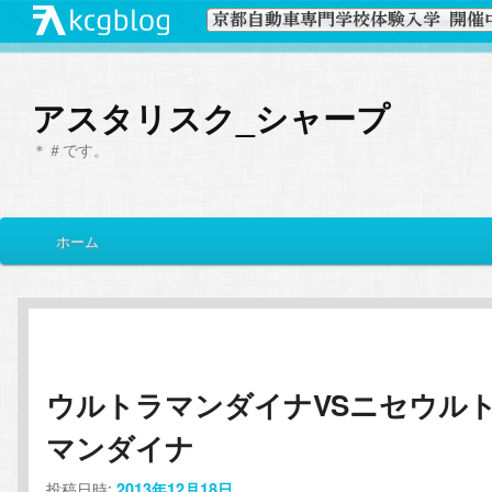
アスタリスク_シャープ
＊＃です。
メ
ホーム
メ
サ
イ
ン
イ
ブ
メ
ニ
ン
コ
ュ
ー
ウルトラマンダイナVSニセウル
コ
ン
マンダイナ
ン
テ
投稿日時:
2013年12月18日