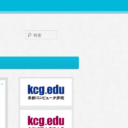
検
索
→