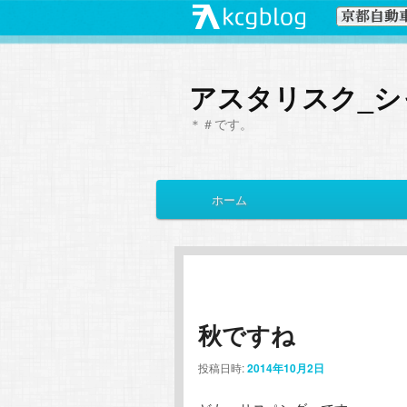
アスタリスク_シ
＊＃です。
メ
ホーム
メ
サ
イ
ン
イ
ブ
メ
ニ
ン
コ
ュ
ー
秋ですね
コ
ン
投稿日時:
2014年10月2日
ン
テ