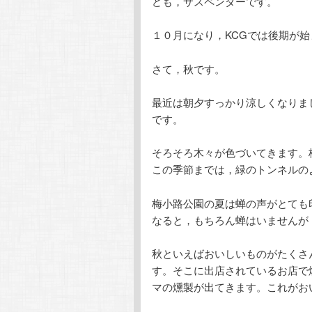
ども，サスペンダーです。
テ
ン
１０月になり，KCGでは後期が
ン
ツ
さて，秋です。
ツ
へ
最近は朝夕すっかり涼しくなりま
へ
移
です。
移
動
そろそろ木々が色づいてきます。
この季節までは，緑のトンネルの
動
梅小路公園の夏は蝉の声がとても
なると，もちろん蝉はいませんが
秋といえばおいしいものがたくさ
す。そこに出店されているお店で
マの燻製が出てきます。これがお