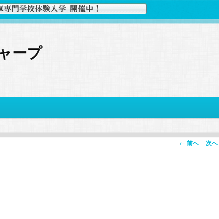
ャープ
投
←
前へ
次へ
稿
ナ
ビ
ゲ
ー
シ