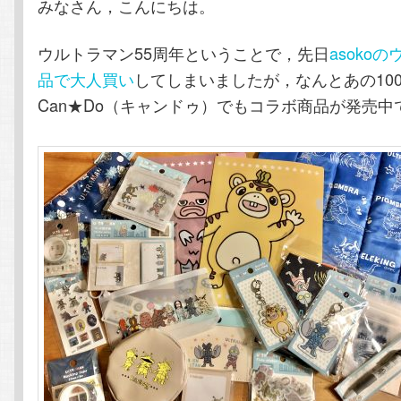
みなさん，こんにちは。
テ
ン
ウルトラマン55周年ということで，先日
asoko
ン
ツ
品で大人買い
してしまいましたが，なんとあの10
Can★Do（キャンドゥ）でもコラボ商品が発売中
ツ
へ
へ
移
移
動
動