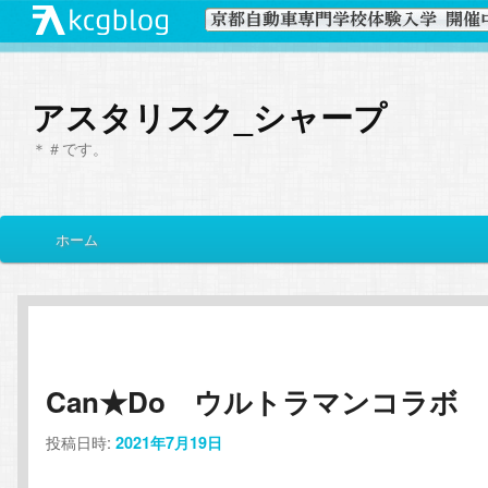
アスタリスク_シャープ
＊＃です。
メ
ホーム
メ
サ
イ
ン
イ
ブ
メ
ニ
ン
コ
ュ
ー
Can★Do ウルトラマンコラボ
コ
ン
投稿日時:
2021年7月19日
ン
テ