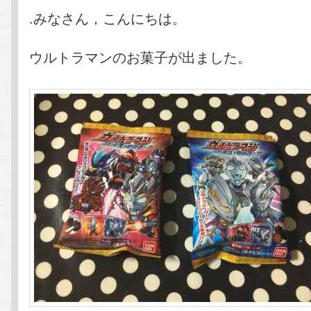
テ
ン
.みなさん，こんにちは。
ン
ツ
ウルトラマンのお菓子が出ました。
ツ
へ
へ
移
移
動
動