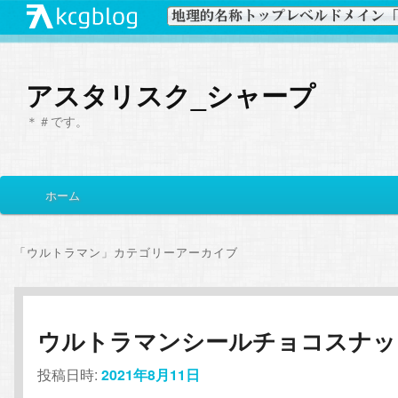
アスタリスク_シャープ
＊＃です。
メ
ホーム
メ
サ
イ
ン
イ
ブ
メ
「
ウルトラマン
」カテゴリーアーカイブ
ニ
ン
コ
ュ
ー
コ
ン
ウルトラマンシールチョコスナッ
ン
テ
投稿日時:
2021年8月11日