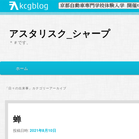
アスタリスク_シャープ
＊＃です。
メ
ホーム
メ
サ
イ
ン
イ
ブ
メ
「
日々の出来事
」カテゴリーアーカイブ
ニ
ン
コ
ュ
ー
コ
ン
蝉
ン
テ
投稿日時:
2021年8月10日