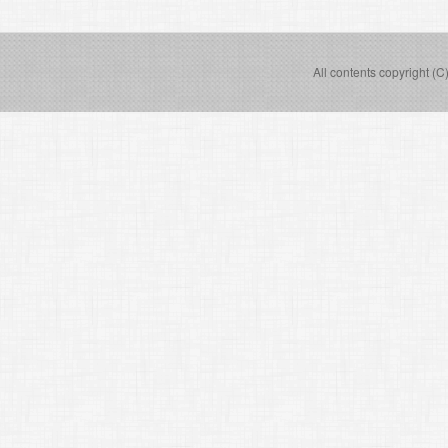
稿
ナ
ビ
All contents copyright (C
ゲ
ー
シ
ョ
ン