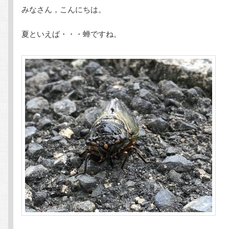
みなさん，こんにちは。
テ
ン
夏といえば・・・蝉ですね。
ン
ツ
ツ
へ
へ
移
移
動
動