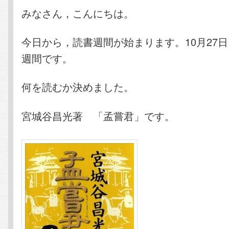
テ
ン
みなさん，こんにちは。
ン
ツ
今日から，読書週間が始まります。10月27日～
週間です。
ツ
へ
何を読むか決めました。
へ
移
移
動
宮城谷昌光著 「孟嘗君」です。
動