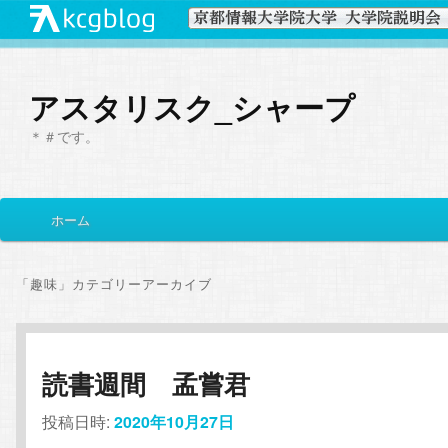
アスタリスク_シャープ
＊＃です。
メ
ホーム
メ
サ
イ
ン
イ
ブ
メ
「
趣味
」カテゴリーアーカイブ
ニ
ン
コ
ュ
ー
コ
ン
読書週間 孟嘗君
ン
テ
投稿日時:
2020年10月27日