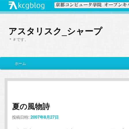
アスタリスク_シャープ
＊＃です。
メ
ホーム
メ
サ
イ
ン
イ
ブ
メ
ニ
ン
コ
ュ
ー
夏の風物詩
コ
ン
投稿日時:
2007年8月27日
ン
テ