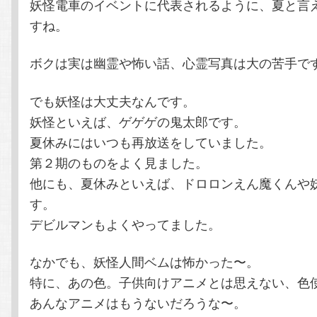
妖怪電車のイベントに代表されるように、夏と言
テ
ン
すね。
ン
ツ
ボクは実は幽霊や怖い話、心霊写真は大の苦手で
ツ
へ
でも妖怪は大丈夫なんです。
へ
移
妖怪といえば、ゲゲゲの鬼太郎です。
夏休みにはいつも再放送をしていました。
移
動
第２期のものをよく見ました。
他にも、夏休みといえば、ドロロンえん魔くんや
動
す。
デビルマンもよくやってました。
なかでも、妖怪人間ベムは怖かった〜。
特に、あの色。子供向けアニメとは思えない、色
あんなアニメはもうないだろうな〜。