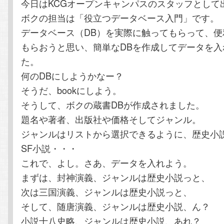
今日はKCGオープンキャンパスのスタッフとして
テ
ン
ボクの担当は「役立つデータベース入門」です。
データベース（DB）を実際に触ってもらって、便
ン
ツ
もらおうと思い、簡単なDBを作成してデータを入
ツ
へ
た。
何のDBにしようかなー？
へ
移
そうだ、bookにしよう。
そうして、ボクの蔵書DBが作成されました。
移
動
題名や著者、出版社や価格そしてジャンル。
ジャンルはリストから選択できるように、歴史小
動
SF小説・・・
これで、よし。さあ、データを入れよう。
まずは、封神演義、ジャンルは歴史小説っと、
次は三国演義、ジャンルは歴史小説っと、
そして、随唐演義、ジャンルは歴史小説、ん？
小説十八史略、ジャンルは歴史小説、あれ？