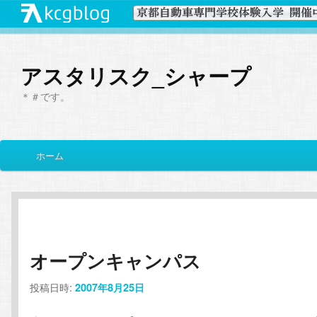
アスタリスク_シャープ
＊＃です。
メ
ホーム
メ
サ
イ
ン
イ
ブ
メ
ニ
ン
コ
ュ
ー
オープンキャンパス
コ
ン
投稿日時:
2007年8月25日
ン
テ