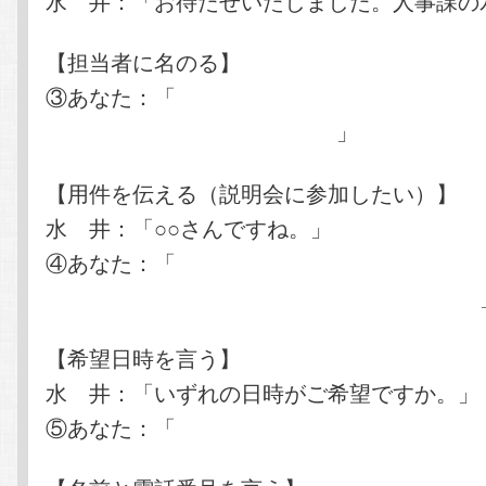
水 井：「お待たせいたしました。人事課の
【担当者に名のる】
③あなた：「
私は京都コンピュータ学院 ○○
に在籍中の○○○○と申します。
」
【用件を伝える（説明会に参加したい）】
水 井：「○○さんですね。」
④あなた：「
はい。会社説明会の案内を見て
した。ぜひ出席させていただきたいのですが
【希望日時を言う】
水 井：「いずれの日時がご希望ですか。」
⑤あなた：「
３月１１日の１４時をお願い致