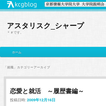
アスタリスク_シャープ
＊＃です。
メ
ホーム
メ
サ
イ
ン
イ
ブ
メ
「
就職
」カテゴリーアーカイブ
ニ
ン
コ
ュ
ー
コ
ン
恋愛と就活 ～履歴書編～
ン
テ
投稿日時:
2009年12月16日