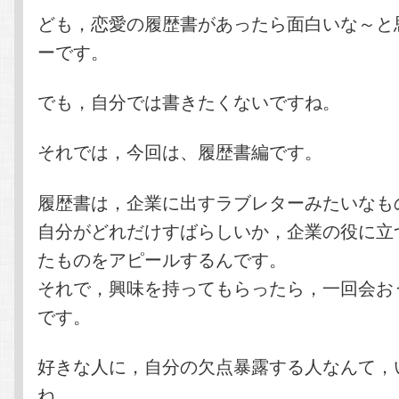
テ
ン
ども，恋愛の履歴書があったら面白いな～と
ーです。
ン
ツ
でも，自分では書きたくないですね。
ツ
へ
それでは，今回は、履歴書編です。
へ
移
移
動
履歴書は，企業に出すラブレターみたいなも
自分がどれだけすばらしいか，企業の役に立
動
たものをアピールするんです。
それで，興味を持ってもらったら，一回会お
です。
好きな人に，自分の欠点暴露する人なんて，
ね。