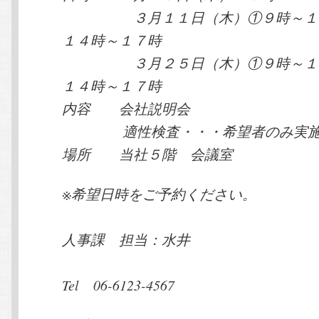
３月１１日（木）①９時～１
１４時～１７時
３月２５日（木）①９時～１
１４時～１７時
内容 会社説明会
適性検査・・・希望者のみ実
場所 当社５階 会議室
※希望日時をご予約ください。
人事課 担当：水井
Tel 06-6123-4567