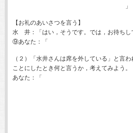
らで，１５分前までに５階会議室ですね。
」
【お礼のあいさつを言う】
水 井：「はい，そうです。では，お待ちし
⑨あなた：「
ありがとうございました。失礼
（２）「水井さんは席を外している」と言わ
ことにしたとき何と言うか，考えてみよう。
あなた：「
それでは，後ほどあらためてお電
何時ごろお戻りになりますか？また
戻られますか？
「お戻りになられますか？」は二重
しまう。
それでは，後ほどあらためてお電話