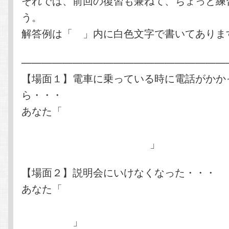
それでは、前回の復習も兼ねて、ちょっと練
う。
解答例は「 」内に白色文字で書いてありま
————————————————————
【場面１】電車に乗っている時に電話がかか
ら・・・
あなた「
申し訳ございません。今，電車に乗
で，（少し都合が悪いので）後ほど折り返し
いただいても構いませんか?
」
【場面２】説明会にいけなくなった・・・
あなた「
申し訳ございませんが，(急な予定が
いできなくなりました。大変失礼ですが，今
頂きます。
」