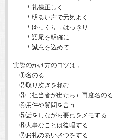
＊礼儀正しく
＊明るい声で元気よく
＊ゆっくり，はっきり
＊語尾を明確に
＊誠意を込めて
実際のかけ方のコツは，
①名のる
②取り次ぎを頼む
③（担当者が出たら）再度名のる
④用件や質問を言う
⑤話をしながら要点をメモする
⑥大事なことは復唱する
⑦お礼のあいさつをする